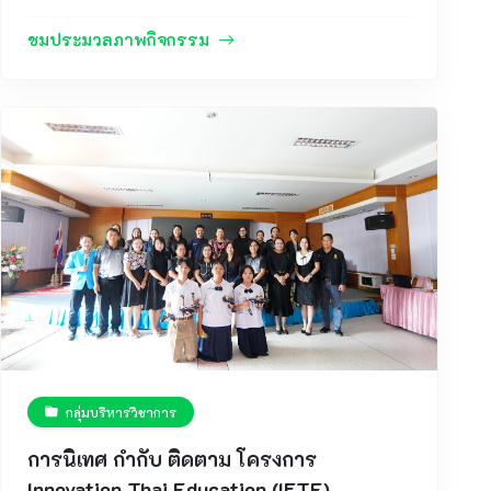
กิจกรรม ค่ายปรับพื้นฐานภาษาอังกฤษ ประจำปีการ
ศึกษา 2569 สำหรับนักเรียนระดับชั้นมัธยมศึกษาปีที่ 4
ชมประมวลภาพกิจกรรม
เมื่อวันศุกร์ที่ 5 มิถุนายน พ.ศ. 2569 ณ อาคารโสต
ทัศนศึกษา โรงเรียนลือคำหาญวารินชำราบ เพื่อเตรียม
ความพร้อมด้านทักษะภาษาอังกฤษให้แก่นักเรียนก่อน
เข้าสู่การเรียนในระดับชั้นมัธยมศึกษาตอนปลาย
กิจกรรมดังกล่าวมุ่งเน้นการพัฒนาทักษะการสื่อสาร
ภาษาอังกฤษทั้งด้านการฟัง การพูด การอ่าน และการ
เขียน ผ่านกิจกรรมการเรียนรู้ที่หลากหลาย สนุกสนาน
และส่งเสริมการมีส่วนร่วมของผู้เรียน โดยมีคณะครู
กลุ่มสาระการเรียนรู้ภาษาต่างประเทศเป็นวิทยากรและ
ผู้อำนวยความสะดวกในการจัดกิจกรรมตลอดทั้งวัน
ภายในค่าย นักเรียนได้ฝึกทักษะการใช้ภาษาอังกฤษใน
สถานการณ์ต่าง ๆ ผ่านกิจกรรมกลุ่ม เกมภาษาอังกฤษ
การตอบคำถาม การฝึกสนทนา และกิจกรรมสร้างความ
สัมพันธ์ระหว่างเพื่อนร่วมชั้น ซึ่งช่วยให้นักเรียนเกิด
กลุ่มบริหารวิชาการ
ความมั่นใจในการใช้ภาษาอังกฤษมากยิ่งขึ้น พร้อมทั้ง
สร้างเจตคติที่ดีต่อการเรียนรู้ภาษาอังกฤษและการ
การนิเทศ กำกับ ติดตาม โครงการ
พัฒนาตนเองในศตวรรษที่ 21 บรรยากาศการจัด
Innovation Thai Education (IFTE)