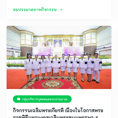
มิถุนายน พ.ศ. 2569 โรงเรียนลือคำหาญวารินชำราบ
นำโดยคณะผู้บริหารและคณะครูผู้รับผิดชอบกิจกรรม
ชมประมวลภาพกิจกรรม
เข้าร่วมการประชุมเตรียมความพร้อมการจัดขบวนแห่
และขบวนรำประกอบงานประเพณีแห่เทียนพรรษา
จังหวัดอุบลราชธานี ประจำปี 2569 ณ ห้องประชุม
สำนักงานเทศบาลนครอุบลราชธานี ชั้น 2 สำนักงาน
เทศบาลนครอุบลราชธานี การประชุมครั้งนี้จัดขึ้นเพื่อ
ชี้แจงแนวทางการดำเนินงาน กำหนดรูปแบบการจัด
ขบวนแห่ การจัดระเบียบขบวนรำ การประสานงานด้าน
สถานที่ เส้นทางการเดินขบวน ตลอดจนมาตรการด้าน
ความปลอดภัยและการอำนวยความสะดวกแก่ผู้เข้าร่วม
กิจกรรม เพื่อให้การจัดงานประเพณีแห่เทียนพรรษาซึ่ง
เป็นเอกลักษณ์และมรดกทางวัฒนธรรมอันทรงคุณค่า
ของจังหวัดอุบลราชธานี เป็นไปด้วยความเรียบร้อย
สวยงาม และสมพระเกียรติ ทั้งนี้ โรงเรียนลือคำหาญ
วารินชำราบได้ให้ความสำคัญกับการส่งเสริมให้
กลุ่มบริหารบุคคลและงบประมาณ
นักเรียนได้มีส่วนร่วมในการอนุรักษ์ สืบสาน และเผย
แพร่ศิลปวัฒนธรรมอันดีงามของท้องถิ่น โดยมุ่งหวังให้
กิจกรรมเฉลิมพระเกียรติ เนื่องในโอกาสพระ
นักเรียนได้เรียนรู้จากประสบการณ์จริง เกิดความภาค
ราชพิธีมหามงคลเฉลิมพระชนมพรรษา 4