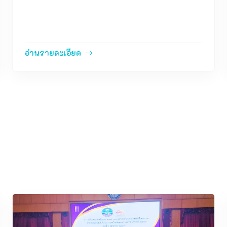
โรงเรียนลือคำหาญวารินชำราบ สังกัด
สำนักงานเขตพื้นที่การศึกษามัธยมศึกษาอุบ
อ่านรายละเอียด