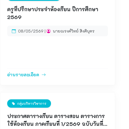
&nbsp;โรงเรียนลือคำหาญวารินชำราบ
&nbsp;https://script.google.com/a/macros/lukha
ครูที่ปรึกษาประจำห้องเรียน ปีการศึกษา
mhan.ac.th/s/AKfycbyItkTKNIsa9ZY2DSqDjZRrxM
2569
iIDAEtijn4HMCHaXSXPPtqW6m8by0NqlIfsV7qiPp
G3Q/exec ดำเนินการให้เสร็จสิ้นภายในวันที่ 15
08/05/2569 |
นายณรงค์วิทย์ สิงคิบุตร
กรกฎาคม 2569 หากท่านมีข้อสงสัยหรือพบปัญหาการ
ใช้งานระบบ ติดต่อ ครูวิสิทธิ์ ตามสีวัน&nbsp;&nbsp;
อ่านรายละเอียด
กลุ่มบริหารวิชาการ
ประกาศตารางเรียน ตารางสอน ตารางการ
ใช้ห้องเรียน ภาคเรียนที่ 1/2569 ฉบับวันที่ 7