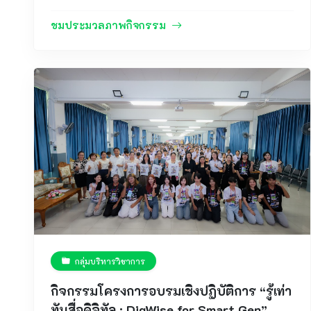
วารินชำราบ ได้จัดกิจกรรมรณรงค์งดสูบบุหรี่ เนื่องใน
วันงดสูบบุหรี่โลก 31 พฤษภาคม ณ บริเวณหน้าเสาธง
ชมประมวลภาพกิจกรรม
อาคารโดมอเนกประสงค์ โรงเรียนลือคำหาญ
วารินชำราบ โดยมีคณะผู้บริหาร คณะครู บุคลากร
ทางการศึกษา และนักเรียนเข้าร่วมกิจกรรมอย่างพร้อม
เพรียง การจัดกิจกรรมในครั้งนี้มีวัตถุประสงค์เพื่อสร้าง
ความตระหนักรู้เกี่ยวกับพิษภัยและผลกระทบของการ
สูบบุหรี่ รวมถึงบุหรี่ไฟฟ้า ซึ่งส่งผลเสียต่อสุขภาพของผู้
สูบและผู้ที่อยู่ใกล้เคียง ตลอดจนส่งเสริมให้นักเรียนมี
ความรู้ ความเข้าใจ และมีภูมิคุ้มกันในการป้องกัน
ตนเองจากการเข้าไปเกี่ยวข้องกับผลิตภัณฑ์ยาสูบทุก
ประเภท ภายในกิจกรรมมีการให้ความรู้เกี่ยวกับโทษ
ของบุหรี่และบุหรี่ไฟฟ้า การประชาสัมพันธ์ผ่านป้าย
รณรงค์ การนำเสนอสื่อสร้างสรรค์ และการร่วมแสดง
สัญลักษณ์เชิงรณรงค์ เพื่อแสดงพลังของเยาวชนในการ
ร่วมกันสร้างสังคมปลอดบุหรี่ อันเป็นการปลูกฝังค่านิยม
กลุ่มบริหารวิชาการ
ที่ดีด้านสุขภาพและคุณภาพชีวิตที่เหมาะสม โรงเรียนลือ
คำหาญวารินชำราบมุ่งมั่นส่งเสริมให้นักเรียนเติบโต
กิจกรรมโครงการอบรมเชิงปฏิบัติการ “รู้เท่า
เป็นเยาวชนที่มีสุขภาวะที่ดี มีความรับผิดชอบต่อตนเอง
ทันสื่อดิจิทัล : DigWise for Smart Gen”