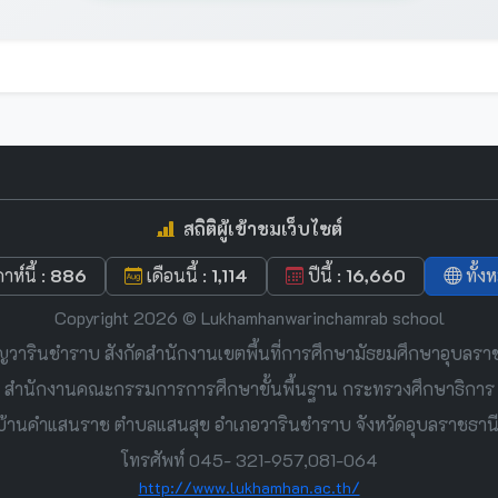
สถิติผู้เข้าชมเว็บไซต์
าห์นี้ :
886
เดือนนี้ :
1,114
ปีนี้ :
16,660
ทั้ง
Copyright 2026 © Lukhamhanwarinchamrab school
ญวารินชำราบ สังกัดสำนักงานเขตพื้นที่การศึกษามัธยมศึกษาอุบลรา
สำนักงานคณะกรรมการการศึกษาขั้นพื้นฐาน กระทรวงศึกษาธิการ
หมู่ 11 บ้านคำแสนราช ตำบลแสนสุข อำเภอวารินชำราบ จังหวัดอุบลราชธา
โทรศัพท์ 045- 321-957,081-064
http://www.lukhamhan.ac.th/