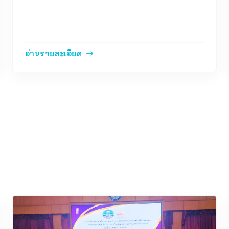
โรงเรียนลือคำหาญวารินชำราบ สังกัด
สำนักงานเขตพื้นที่การศึกษามัธยมศึกษาอุบ
อ่านรายละเอียด