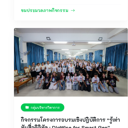
วารินชำราบ ได้จัดกิจกรรมรณรงค์งดสูบบุหรี่ เนื่องใน
วันงดสูบบุหรี่โลก 31 พฤษภาคม ณ บริเวณหน้าเสาธง
ชมประมวลภาพกิจกรรม
อาคารโดมอเนกประสงค์ โรงเรียนลือคำหาญ
วารินชำราบ โดยมีคณะผู้บริหาร คณะครู บุคลากร
ทางการศึกษา และนักเรียนเข้าร่วมกิจกรรมอย่างพร้อม
เพรียง การจัดกิจกรรมในครั้งนี้มีวัตถุประสงค์เพื่อสร้าง
ความตระหนักรู้เกี่ยวกับพิษภัยและผลกระทบของการ
สูบบุหรี่ รวมถึงบุหรี่ไฟฟ้า ซึ่งส่งผลเสียต่อสุขภาพของผู้
สูบและผู้ที่อยู่ใกล้เคียง ตลอดจนส่งเสริมให้นักเรียนมี
ความรู้ ความเข้าใจ และมีภูมิคุ้มกันในการป้องกัน
ตนเองจากการเข้าไปเกี่ยวข้องกับผลิตภัณฑ์ยาสูบทุก
ประเภท ภายในกิจกรรมมีการให้ความรู้เกี่ยวกับโทษ
ของบุหรี่และบุหรี่ไฟฟ้า การประชาสัมพันธ์ผ่านป้าย
รณรงค์ การนำเสนอสื่อสร้างสรรค์ และการร่วมแสดง
สัญลักษณ์เชิงรณรงค์ เพื่อแสดงพลังของเยาวชนในการ
ร่วมกันสร้างสังคมปลอดบุหรี่ อันเป็นการปลูกฝังค่านิยม
กลุ่มบริหารวิชาการ
ที่ดีด้านสุขภาพและคุณภาพชีวิตที่เหมาะสม โรงเรียนลือ
คำหาญวารินชำราบมุ่งมั่นส่งเสริมให้นักเรียนเติบโต
กิจกรรมโครงการอบรมเชิงปฏิบัติการ “รู้เท่า
เป็นเยาวชนที่มีสุขภาวะที่ดี มีความรับผิดชอบต่อตนเอง
ทันสื่อดิจิทัล : DigWise for Smart Gen”