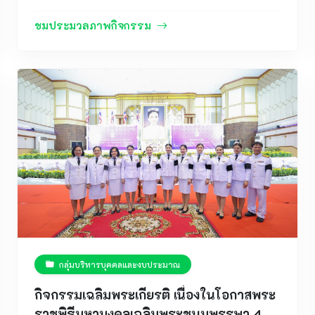
มิถุนายน พ.ศ. 2569 โรงเรียนลือคำหาญวารินชำราบ
นำโดยคณะผู้บริหารและคณะครูผู้รับผิดชอบกิจกรรม
ชมประมวลภาพกิจกรรม
เข้าร่วมการประชุมเตรียมความพร้อมการจัดขบวนแห่
และขบวนรำประกอบงานประเพณีแห่เทียนพรรษา
จังหวัดอุบลราชธานี ประจำปี 2569 ณ ห้องประชุม
สำนักงานเทศบาลนครอุบลราชธานี ชั้น 2 สำนักงาน
เทศบาลนครอุบลราชธานี การประชุมครั้งนี้จัดขึ้นเพื่อ
ชี้แจงแนวทางการดำเนินงาน กำหนดรูปแบบการจัด
ขบวนแห่ การจัดระเบียบขบวนรำ การประสานงานด้าน
สถานที่ เส้นทางการเดินขบวน ตลอดจนมาตรการด้าน
ความปลอดภัยและการอำนวยความสะดวกแก่ผู้เข้าร่วม
กิจกรรม เพื่อให้การจัดงานประเพณีแห่เทียนพรรษาซึ่ง
เป็นเอกลักษณ์และมรดกทางวัฒนธรรมอันทรงคุณค่า
ของจังหวัดอุบลราชธานี เป็นไปด้วยความเรียบร้อย
สวยงาม และสมพระเกียรติ ทั้งนี้ โรงเรียนลือคำหาญ
วารินชำราบได้ให้ความสำคัญกับการส่งเสริมให้
กลุ่มบริหารบุคคลและงบประมาณ
นักเรียนได้มีส่วนร่วมในการอนุรักษ์ สืบสาน และเผย
แพร่ศิลปวัฒนธรรมอันดีงามของท้องถิ่น โดยมุ่งหวังให้
กิจกรรมเฉลิมพระเกียรติ เนื่องในโอกาสพระ
นักเรียนได้เรียนรู้จากประสบการณ์จริง เกิดความภาค
ราชพิธีมหามงคลเฉลิมพระชนมพรรษา 4