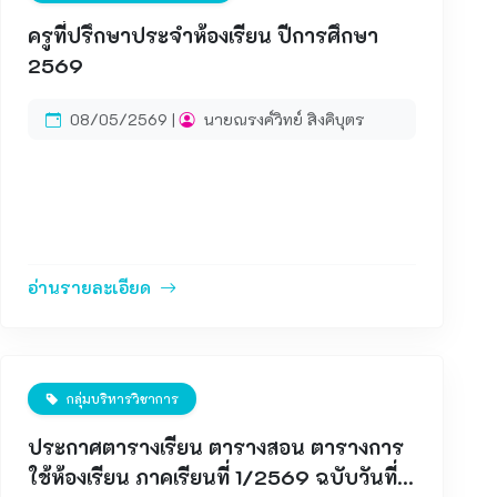
&nbsp;โรงเรียนลือคำหาญวารินชำราบ
&nbsp;https://script.google.com/a/macros/lukha
ครูที่ปรึกษาประจำห้องเรียน ปีการศึกษา
mhan.ac.th/s/AKfycbyItkTKNIsa9ZY2DSqDjZRrxM
2569
iIDAEtijn4HMCHaXSXPPtqW6m8by0NqlIfsV7qiPp
G3Q/exec ดำเนินการให้เสร็จสิ้นภายในวันที่ 15
08/05/2569 |
นายณรงค์วิทย์ สิงคิบุตร
กรกฎาคม 2569 หากท่านมีข้อสงสัยหรือพบปัญหาการ
ใช้งานระบบ ติดต่อ ครูวิสิทธิ์ ตามสีวัน&nbsp;&nbsp;
อ่านรายละเอียด
กลุ่มบริหารวิชาการ
ประกาศตารางเรียน ตารางสอน ตารางการ
ใช้ห้องเรียน ภาคเรียนที่ 1/2569 ฉบับวันที่ 7