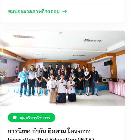
กิจกรรม ค่ายปรับพื้นฐานภาษาอังกฤษ ประจำปีการ
ศึกษา 2569 สำหรับนักเรียนระดับชั้นมัธยมศึกษาปีที่ 4
ชมประมวลภาพกิจกรรม
เมื่อวันศุกร์ที่ 5 มิถุนายน พ.ศ. 2569 ณ อาคารโสต
ทัศนศึกษา โรงเรียนลือคำหาญวารินชำราบ เพื่อเตรียม
ความพร้อมด้านทักษะภาษาอังกฤษให้แก่นักเรียนก่อน
เข้าสู่การเรียนในระดับชั้นมัธยมศึกษาตอนปลาย
กิจกรรมดังกล่าวมุ่งเน้นการพัฒนาทักษะการสื่อสาร
ภาษาอังกฤษทั้งด้านการฟัง การพูด การอ่าน และการ
เขียน ผ่านกิจกรรมการเรียนรู้ที่หลากหลาย สนุกสนาน
และส่งเสริมการมีส่วนร่วมของผู้เรียน โดยมีคณะครู
กลุ่มสาระการเรียนรู้ภาษาต่างประเทศเป็นวิทยากรและ
ผู้อำนวยความสะดวกในการจัดกิจกรรมตลอดทั้งวัน
ภายในค่าย นักเรียนได้ฝึกทักษะการใช้ภาษาอังกฤษใน
สถานการณ์ต่าง ๆ ผ่านกิจกรรมกลุ่ม เกมภาษาอังกฤษ
การตอบคำถาม การฝึกสนทนา และกิจกรรมสร้างความ
สัมพันธ์ระหว่างเพื่อนร่วมชั้น ซึ่งช่วยให้นักเรียนเกิด
กลุ่มบริหารวิชาการ
ความมั่นใจในการใช้ภาษาอังกฤษมากยิ่งขึ้น พร้อมทั้ง
สร้างเจตคติที่ดีต่อการเรียนรู้ภาษาอังกฤษและการ
การนิเทศ กำกับ ติดตาม โครงการ
พัฒนาตนเองในศตวรรษที่ 21 บรรยากาศการจัด
Innovation Thai Education (IFTE)