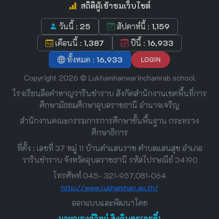
สถิติผู้เข้าชมเว็บไซต์
วันนี้ :
25
สัปดาห์นี้ :
1,159
เดือนนี้ :
1,387
ปีนี้ :
16,933
ทั้งหมด :
16,933
LOGIN
Copyright 2026 © Lukhamhanwarinchamrab school
โรงเรียนลือคำหาญวารินชำราบ สังกัดสำนักงานเขตพื้นที่การ
ศึกษามัธยมศึกษาอุบลราชธานี อำนาจเจริญ
สำนักงานคณะกรรมการการศึกษาขั้นพื้นฐาน กระทรวง
ศึกษาธิการ
ที่ตั้ง : เลขที่ 37 หมู่ 11 บ้านคำแสนราช ตำบลแสนสุข อำเภอ
วารินชำราบ จังหวัดอุบลราชธานี รหัสไปรษณีย์ 34190
โทรศัพท์ 045- 321-957,081-064
http://www.lukhamhan.ac.th/
ออกแบบและพัฒนาโดย
นายณรงค์วิทย์ สิงคิบุตร(ครูตี๋)