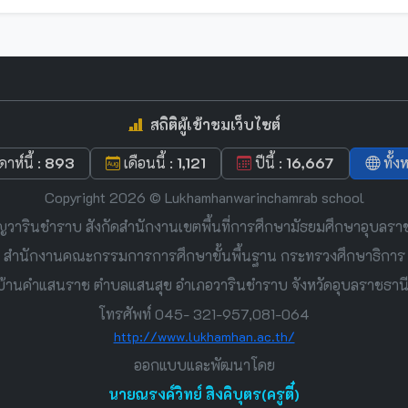
สถิติผู้เข้าชมเว็บไซต์
ดาห์นี้ :
893
เดือนนี้ :
1,121
ปีนี้ :
16,667
ทั้ง
Copyright 2026 © Lukhamhanwarinchamrab school
ญวารินชำราบ สังกัดสำนักงานเขตพื้นที่การศึกษามัธยมศึกษาอุบลรา
สำนักงานคณะกรรมการการศึกษาขั้นพื้นฐาน กระทรวงศึกษาธิการ
หมู่ 11 บ้านคำแสนราช ตำบลแสนสุข อำเภอวารินชำราบ จังหวัดอุบลราชธา
โทรศัพท์ 045- 321-957,081-064
http://www.lukhamhan.ac.th/
ออกแบบและพัฒนาโดย
นายณรงค์วิทย์ สิงคิบุตร(ครูตี๋)