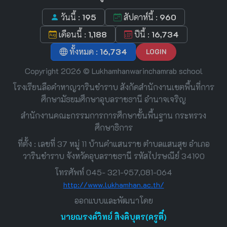
วันนี้ :
195
สัปดาห์นี้ :
960
เดือนนี้ :
1,188
ปีนี้ :
16,734
ทั้งหมด :
16,734
LOGIN
Copyright 2026 © Lukhamhanwarinchamrab school
โรงเรียนลือคำหาญวารินชำราบ สังกัดสำนักงานเขตพื้นที่การ
ศึกษามัธยมศึกษาอุบลราชธานี อำนาจเจริญ
สำนักงานคณะกรรมการการศึกษาขั้นพื้นฐาน กระทรวง
ศึกษาธิการ
ที่ตั้ง : เลขที่ 37 หมู่ 11 บ้านคำแสนราช ตำบลแสนสุข อำเภอ
วารินชำราบ จังหวัดอุบลราชธานี รหัสไปรษณีย์ 34190
โทรศัพท์ 045- 321-957,081-064
http://www.lukhamhan.ac.th/
ออกแบบและพัฒนาโดย
นายณรงค์วิทย์ สิงคิบุตร(ครูตี๋)